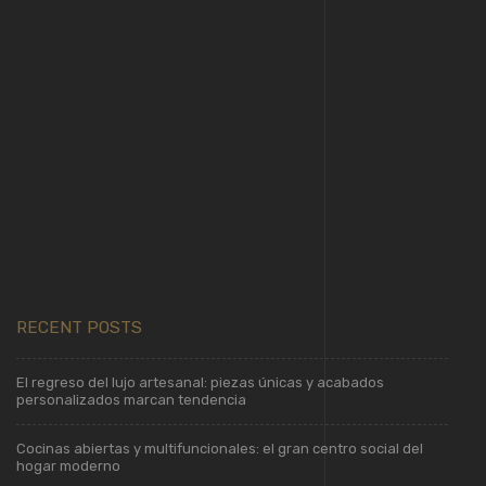
MADERA
Para más información visita:
https://www.4designsrl.it
RECENT POSTS
El regreso del lujo artesanal: piezas únicas y acabados
personalizados marcan tendencia
Cocinas abiertas y multifuncionales: el gran centro social del
hogar moderno