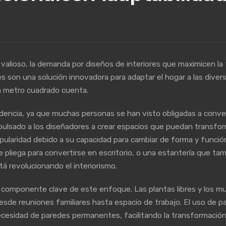
lioso, la demanda por diseños de interiores que maximicen la f
s son una solución innovadora para adaptar el hogar a las dive
a metro cuadrado cuenta.
ncia, ya que muchas personas se han visto obligadas a converti
mpulsado a los diseñadores a crear espacios que puedan transfo
ularidad debido a su capacidad para cambiar de forma y funció
liega para convertirse en escritorio, o una estantería que ta
tá revolucionando el interiorismo.
un componente clave de este enfoque. Las plantas libres y los 
desde reuniones familiares hasta espacio de trabajo. El uso de 
necesidad de paredes permanentes, facilitando la transformació