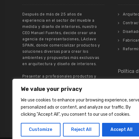
Después de más de 25 años de
Arquite
experiencia en el sector del mueble a
Contrac
medida y diseño de interiores, nuestro
Diseñado
CEO Manuel Fuentes, decide crear una
agencia de representaciones, LAclave
Fabrican
SPAIN, donde comercializar productos y
Reformi
soluciones diversas para crear los
ambientes y propuestas más exclusivas
en arquitectura y diseño de interiores.
Política 
Presentar a profesionales productos y
materias primas de alta calidad y alto
We value your privacy
valor añadido para todo tipo de espacios,
Política
es nuestro principal trabajo.
Aviso Le
We use cookies to enhance your browsing experience, serv
personalized ads or content, and analyze our traffic. By
Política
clicking "Accept All", you consent to our use of cookies.
Customize
Reject All
Accept All