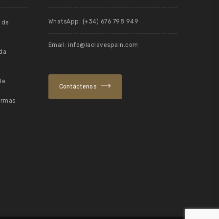
WhatsApp: (+34) 676 798 949
 de
Email: info@laclavespain.com
uda
le.
Contáctenos
irmas